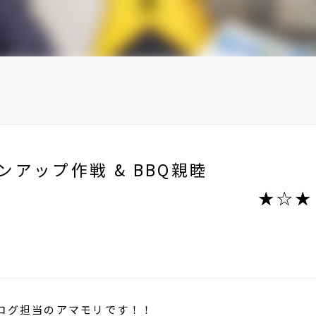
アップ作戦 & BBQ親睦
 ★☆★ クリ
★
ログ担当のアマモリです！！