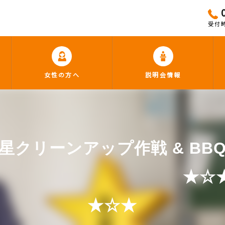
受付時
女性の方へ
説明会情報
星クリーンアップ作戦 & BB
☆★ クリー
★☆★